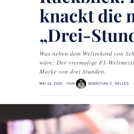
knackt die 
„Drei-Stun
Was neben dem Weltrekord von Seb
wäre: Der viermalige F1-Weltmeist
Marke von drei Stunden.
MAI 16, 2026
VON
SEBASTIAN C. NELLES