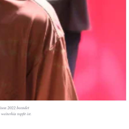
aison 2022 beendet
eiterhin topfit ist.