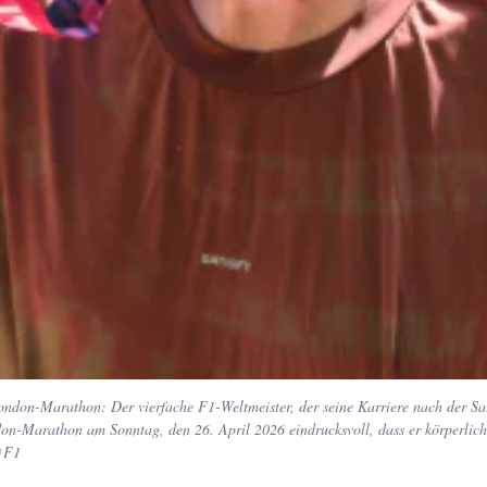
ondon-Marathon: Der vierfache F1-Weltmeister, der seine Karriere nach der S
on-Marathon am Sonntag, den 26. April 2026 eindrucksvoll, dass er körperlich w
 @F1