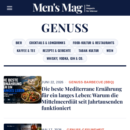
GENUSS
BIER
COCKTAILS & LONGDRINKS
FOOD-KULTUR & RESTAURANTS
KAFFEE & TEE
REZEPTE & GERICHTE
TABAK-KULTUR
WEIN
WHISKY, VODKA, GIN & CO.
JUNI 22, 2026
GENUSS
·
BARBECUE (BBQ)
Die beste Mediterrane Ernährung
für ein langes Leben: Warum die
Mittelmeerdiät seit Jahrtausenden
funktioniert
MAI 17, 2026
GENUSS
·
GESUNDHEIT