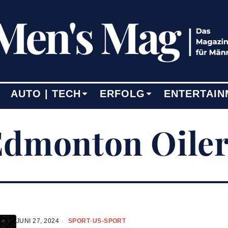
AUTO | TECH
ERFOLG
ENTERTAIN
Edmonton Oiler
JUNI 27, 2024
SPORT
·
US-SPORT