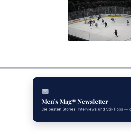
Men’s Mag® Newsletter
Die besten Stories, Interviews und Stil-Tipps — d