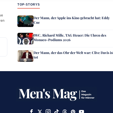
TOP-STORYS
ue
Der Mann, der Apple ins Kino gebracht hat: Eddy
ven
Cue
IWC, Richard Mille, TAG Heuer: Die Uhren des
Monaco-Podiums 2026
Der Mann, der das Ohr der Welt war: Clive Davis is
tot