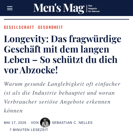
GESELLSCHAFT
GESUNDHEIT
·
Longevity: Das fragwürdige
Geschäft mit dem langen
Leben – So schützt du dich
vor Abzocke!
Warum gesunde Langlebigkeit oft einfacher
ist als die Industrie behauptet und woran
Verbraucher seriöse Angebote erkennen
können
MAI 17, 2026
VON
SEBASTIAN C. NELLES
7 MINUTEN LESEZEIT