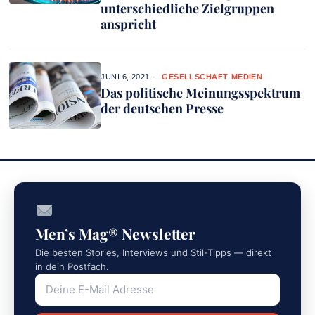
unterschiedliche Zielgruppen
anspricht
JUNI 6, 2021
GESELLSCHAFT
·
MEDIEN
Das politische Meinungsspektrum
der deutschen Presse
Men’s Mag® Newsletter
Die besten Stories, Interviews und Stil-Tipps — direkt
in dein Postfach.