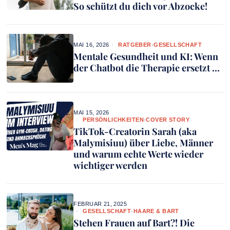
So schützt du dich vor Abzocke!
MAI 16, 2026
RATGEBER
·
GESELLSCHAFT
Mentale Gesundheit und KI: Wenn
der Chatbot die Therapie ersetzt …
MAI 15, 2026
PERSÖNLICHKEITEN
·
COVER STORY
TikTok-Creatorin Sarah (aka
Malymisiuu) über Liebe, Männer
und warum echte Werte wieder
wichtiger werden
FEBRUAR 21, 2025
GESELLSCHAFT
·
HAARE & BART
Stehen Frauen auf Bart?! Die