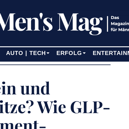
AUTO | TECH
ERFOLG
ENTERTAIN
in und
tze? Wie GLP-
ement-