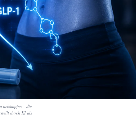
u bekämpfen – die
tellt durch KI als