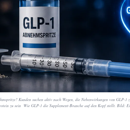
mspritze? Kunden suchen aktiv nach Wegen, die Nebenwirkungen von GLP-1 z
tein zu sein Wie GLP-1 die Supplement-Branche auf den Kopf stellt. Bild: Ers