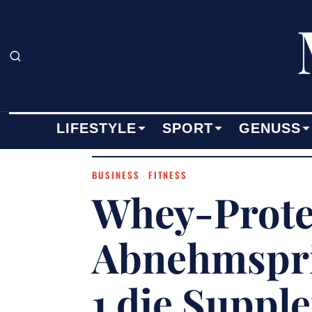
LIFESTYLE
SPORT
GENUSS
BUSINESS
FITNESS
·
Whey-Prote
Abnehmspri
1 die Suppl