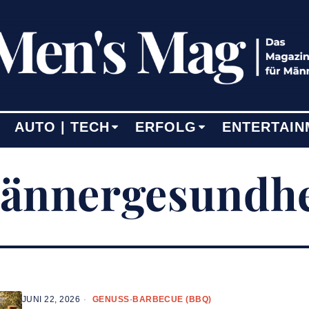
AUTO | TECH
ERFOLG
ENTERTAIN
ännergesundhe
JUNI 22, 2026
GENUSS
·
BARBECUE (BBQ)