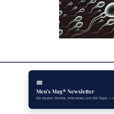
Men’s Mag® Newsletter
Die besten Stories, Interviews und Stil-Tipps — d