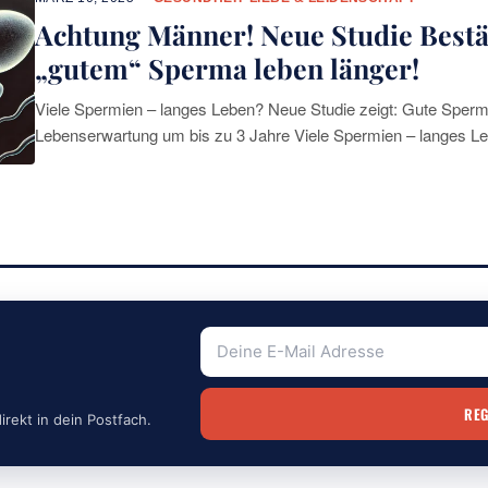
Achtung Männer! Neue Studie Bestä
„gutem“ Sperma leben länger!
Viele Spermien – langes Leben? Neue Studie zeigt: Gute Spermi
Lebenserwartung um bis zu 3 Jahre Viele Spermien – langes L
erhöht deine Lebenserwartung um bis zu 3
irekt in dein Postfach.