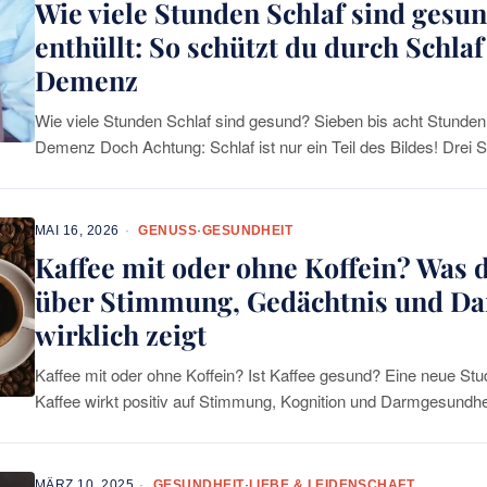
Wie viele Stunden Schlaf sind gesu
enthüllt: So schützt du durch Schlaf
Demenz
Wie viele Stunden Schlaf sind gesund? Sieben bis acht Stunden:
Demenz Doch Achtung: Schlaf ist nur ein Teil des Bildes! Drei St
MAI 16, 2026
GENUSS
·
GESUNDHEIT
Kaffee mit oder ohne Koffein? Was 
über Stimmung, Gedächtnis und D
wirklich zeigt
Kaffee mit oder ohne Koffein? Ist Kaffee gesund? Eine neue Stud
Kaffee wirkt positiv auf Stimmung, Kognition und Darmgesundh
ob Koffein drin ist oder
MÄRZ 10, 2025
GESUNDHEIT
·
LIEBE & LEIDENSCHAFT