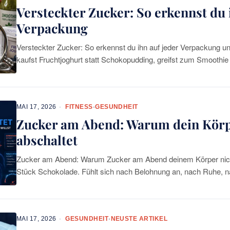
Versteckter Zucker: So erkennst du 
Verpackung
Versteckter Zucker: So erkennst du ihn auf jeder Verpackung u
kaufst Fruchtjoghurt statt Schokopudding, greifst zum Smoothie
Knuspermüsli, weil es irgendwie gesünder
MAI 17, 2026
FITNESS
·
GESUNDHEIT
Zucker am Abend: Warum dein Körpe
abschaltet
Zucker am Abend: Warum Zucker am Abend deinem Körper nicht 
Stück Schokolade. Fühlt sich nach Belohnung an, nach Ruhe, 
langen Tages. Dein
MAI 17, 2026
GESUNDHEIT
·
NEUSTE ARTIKEL