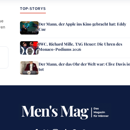
TOP-STORYS
ue
Der Mann, der Apple ins Kino gebracht hat: Eddy
ven
Cue
IWC, Richard Mille, TAG Heuer: Die Uhren des
Monaco-Podiums 2026
Der Mann, der das Ohr der Welt war: Clive Davis is
tot