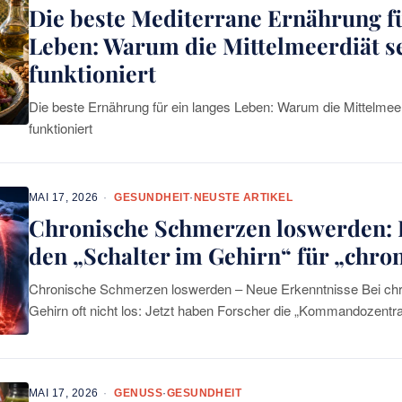
Die beste Mediterrane Ernährung fü
Leben: Warum die Mittelmeerdiät s
funktioniert
Die beste Ernährung für ein langes Leben: Warum die Mittelmee
funktioniert
MAI 17, 2026
GESUNDHEIT
·
NEUSTE ARTIKEL
Chronische Schmerzen loswerden: 
den „Schalter im Gehirn“ für „chr
Chronische Schmerzen loswerden – Neue Erkenntnisse Bei ch
Gehirn oft nicht los: Jetzt haben Forscher die „Kommandozentr
entdeckt Forscher sehen in ihren Ergebnissen die Basis für
MAI 17, 2026
GENUSS
·
GESUNDHEIT