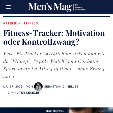
RATGEBER
FITNESS
·
Fitness-Tracker: Motivation
oder Kontrollzwang?
Was "Fit-Tracker" wirklich bewirken und wie
du "Whoop", "Apple Watch" und Co. beim
Sport sowie im Alltag optimal – ohne Zwang –
nutzt
MAI 17, 2026
VON
SEBASTIAN C. NELLES
3 MINUTEN LESEZEIT