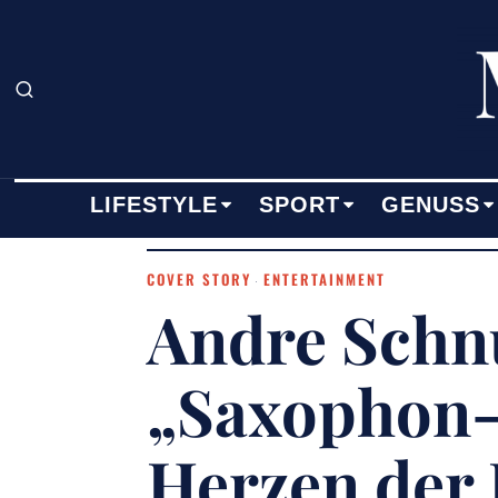
LIFESTYLE
SPORT
GENUSS
COVER STORY
ENTERTAINMENT
·
Andre Schnu
„Saxophon-
Herzen der 