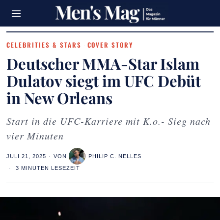
CELEBRITIES & STARS
COVER STORY
·
Deutscher MMA-Star Islam
Dulatov siegt im UFC Debüt
in New Orleans
Start in die UFC-Karriere mit K.o.- Sieg nach
vier Minuten
JULI 21, 2025
VON
PHILIP C. NELLES
3 MINUTEN LESEZEIT