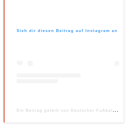
Sieh dir diesen Beitrag auf Instagram an
E
in Beitrag geteilt von Deutscher Fußball-Bund (@dfb)