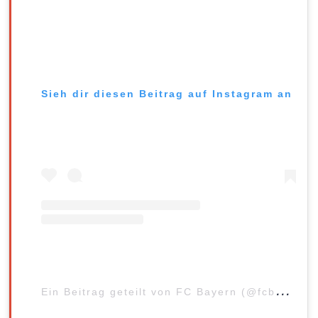
Sieh dir diesen Beitrag auf Instagram an
E
in Beitrag geteilt von FC Bayern (@fcbayern)