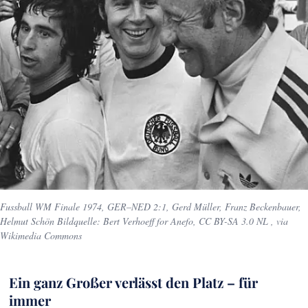
Fussball WM Finale 1974, GER–NED 2:1, Gerd Müller, Franz Beckenbauer,
Helmut Schön Bildquelle: Bert Verhoeff for Anefo, CC BY-SA 3.0 NL
, via
Wikimedia Commons
Ein ganz Großer verlässt den Platz – für
immer