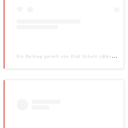
E
in Beitrag geteilt von Olaf Scholz (@bundeskanzler)