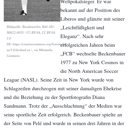
Weltpokalsieger. Er war
bekannt auf der Position des
Liberos und glänzte mit seiner
„Leichtfüßigkeit und
Bildquelle: Bundesarchiv, Bild 183-
N0622-0035 / CC-BY-SA, CC BY-SA
Eleganz“. Nach sehr
3.0
erfolgreichen Jahren beim
DE<https://creativecommons.org/licenses/by-
sa/3.0/de/deed.en>, via Wikimedia
„FCB“ wechselte Beckenbauer
Commons
1977 zu New York Cosmos in
die North American Soccer
League (NASL). Seine Zeit in New York wurde von
Schlagzeilen durchzogen mit seiner damaligen Ehekrise
und die Beziehung zu der Sportfotografin Diana
Sandmann. Trotz der „Ausschlachtung“ der Medien war
seine sportliche Zeit erfolgreich. Beckenbauer spielte an
der Seite von Pelé und wurde in seinen drei Jahren in der