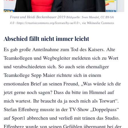
Franz und Heidi Beckenbauer 2019
Bildquelle: Sven Mandel, CC BY-SA
4.0 <https://creativecommons.org/licenses/by-sa/4.0>, via Wikimedia Commons
Abschied fällt nicht immer leicht
Es gab große Anteilnahme zum Tod des Kaisers. Alte
Teamkollegen und Wegbegleiter meldeten sich zu Wort
und verabschiedeten sich. So auch sein ehemaliger
Teamkollege Sepp Maier richtete sich in einem
emotionalen Brief an seinen Freund, „Was würde ich dir
jetzt gerne noch sagen? Dass du bitte im Himmel auf
mich wartest. Ihr braucht da ja noch mich als Torwart“.
Stefan Effenberg musste in der TV-Show „Doppelpass“
auf Sport1 abbrechen und verließ mit tränen das Studio.
Effenberg wurde von seinen Gefühlen übermannt bei der