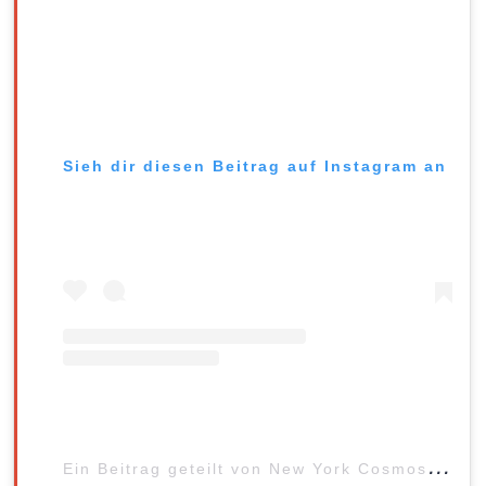
Sieh dir diesen Beitrag auf Instagram an
E
in Beitrag geteilt von New York Cosmos (@nycosmos)