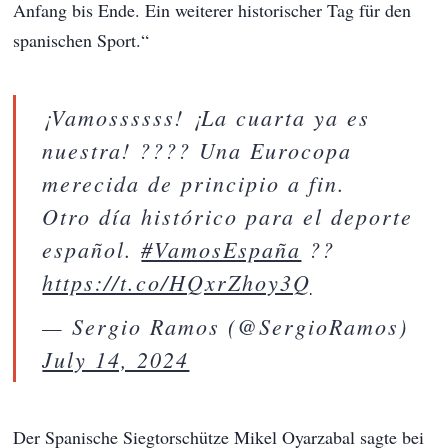
Anfang bis Ende. Ein weiterer historischer Tag für den
spanischen Sport.“
¡Vamossssss! ¡La cuarta ya es
nuestra! ???? Una Eurocopa
merecida de principio a fin.
Otro día histórico para el deporte
español.
#VamosEspaña
??
https://t.co/HQxrZhoy3Q
— Sergio Ramos (@SergioRamos)
July 14, 2024
Der Spanische Siegtorschütze Mikel Oyarzabal sagte bei