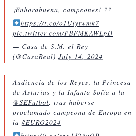
¡Enhorabuena, campeones! ??
https://t.co/o1Uiytwmk7
pic.twitter.com/PBFMKAWLpD
— Casa de S.M. el Rey
(@CasaReal)
July 14, 2024
Audiencia de los Reyes, la Princesa
de Asturias y la Infanta Sofía a la
@SEFutbol
, tras haberse
proclamado campeona de Europa en
la
#EURO2024
https://t.co/czoJd2AvOP