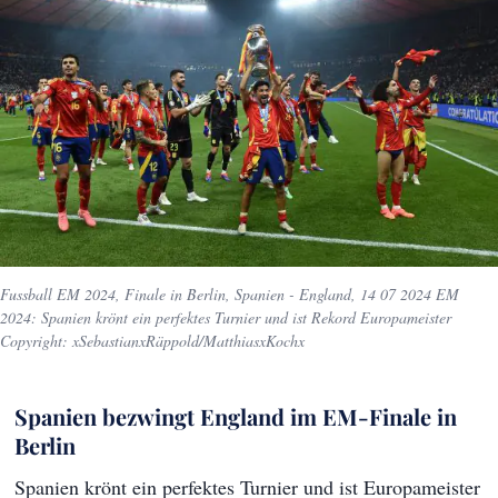
Fussball EM 2024, Finale in Berlin, Spanien - England, 14 07 2024 EM
2024: Spanien krönt ein perfektes Turnier und ist Rekord Europameister
Copyright: xSebastianxRäppold/MatthiasxKochx
Spanien bezwingt England im EM-Finale in
Berlin
Spanien krönt ein perfektes Turnier und ist Europameister