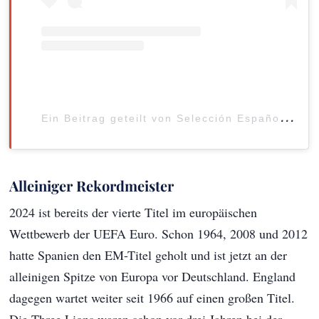
E
in Beitrag geteilt von Selección Española Masculina de Fútbol (@sefutbol)
Alleiniger Rekordmeister
2024 ist bereits der vierte Titel im europäischen
Wettbewerb der UEFA Euro. Schon 1964, 2008 und 2012
hatte Spanien den EM-Titel geholt und ist jetzt an der
alleinigen Spitze von Europa vor Deutschland. England
dagegen wartet weiter seit 1966 auf einen großen Titel.