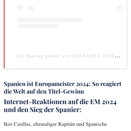
E
in Beitrag geteilt von UEFA EURO 2024 (@euro2024)
Spanien ist Europameister 2024: So reagiert
die Welt auf den Titel-Gewinn
Internet-Reaktionen auf die EM 2024
und den Sieg der Spanier:
Iker Casillas, ehemaliger Kapitän und Spanische