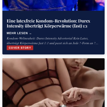
Eine latexfreie Kondom-Revolution: Durex
Intensity überträgt Körperwärme (fast) 1:1
MEHR LESEN
Kondom-Weltneuheit: Durex Intensity Advertorial Kein Latex,
überträgt Körperwärme fast 1:1 und passt sich an Jede ?-Form an ?
Exklusiver Einblick: Das Durex ‘Intensity’ Launch-Event
COVER STORY