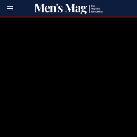
Podiums
2026