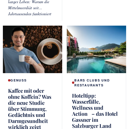
langes Leben: Warum die
Schokopudding, greifst zum
Mittelmeerdiät seit
Smoothie statt zur Cola
Jahrtausenden funktioniert
GENUSS
BARS CLUBS UND
RESTAURANTS
Kaffee mit oder
Hoteltipp:
ohne Koffein? Was
Wasserfälle,
die neue Studie
Wellness und
über Stimmung,
Action – das Hotel
Gedächtnis und
Gassner im
Darmgesundheit
Salzburger Land
wirklich zeigt