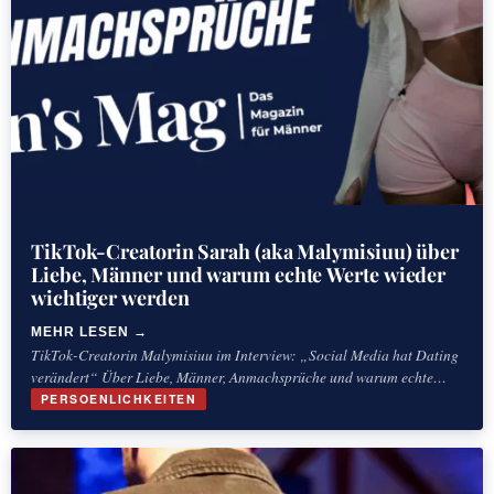
TikTok-Creatorin Sarah (aka Malymisiuu) über
Liebe, Männer und warum echte Werte wieder
wichtiger werden
MEHR LESEN
TikTok-Creatorin Malymisiuu im Interview: „Social Media hat Dating
verändert“ Über Liebe, Männer, Anmachsprüche und warum echte
Werte wieder wichtiger werden Sie ist erst 19
PERSOENLICHKEITEN