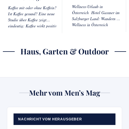
Wellness-Urlaub in
Kaffee mit oder ohne Koffein?
Österreich Hotel Gassner im
Ist Kaffee gesund? Eine neue
Salzburger Land: Wandern &
Studie über Kaffee zeigt
Wellness in Österreich
eindeutig: Kaffee wirkt positiv
*Advertorial Es gibt Orte auf
auf Stimmung, Kognition und
der Welt, an denen steht die
Darmgesundheit, und
Haus, Garten & Outdoor
Mehr vom Men’s Mag
NACHRICHT VOM HERAUSGEBER