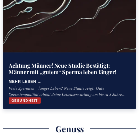
Achtung Männer! Neue Studie Bestätigt:
Männer mit „gutem“ Sperma leben länger!
MEHR LESEN
Viele Spermien – langes Leben? Neue Studie zeigt: Gute
Spermienqualität erhöht deine Lebenserwartung um bis zu 3 Jahre
Viele Spermien – langes Leben? Gute
GESUNDHEIT
Genuss